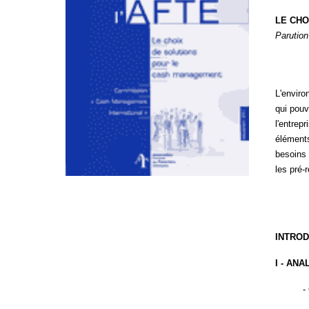
LE CHO
Parutio
L'enviro
qui pouv
l'entrep
éléments
besoins 
les pré-
INTROD
I - AN
-