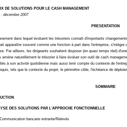
IX DE SOLUTIONS POUR LE CASH MANAGEMENT
n : décembre 2007
PRESENTATION
nnement dans lequel évoluent les trésoriers connaît d'importants changements
ait apparaître souvent comme une fonction à part dans l'entreprise, s'intègre
rise. Par ailleurs, les dirigeants souhaitent disposer (en quasi temps réel) d'u
 amène naturellement le trésorier à faire évoluer son outil de cash management.
liés à son activité quotidienne mais aussi tenir compte du contexte de l'entrep
requis, tels que le contexte du projet, le périmètre cible, l'échéance de déploie
SOMMAIRE
UCTION
ALYSE DES SOLUTIONS PAR L'APPROCHE FONCTIONNELLE
 Communication bancaire entrante/Relevés