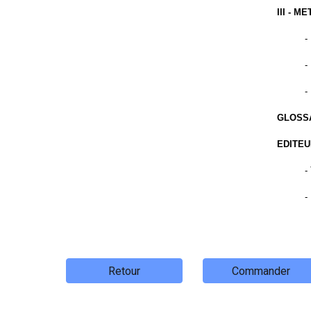
III - 
-
-
-
GLOSS
EDITE
-
-
Retour
Commander